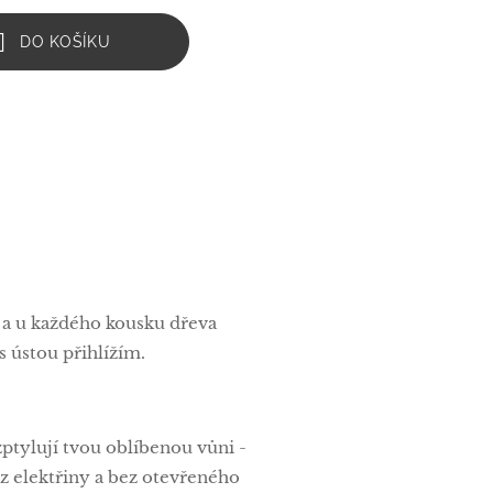
DO KOŠÍKU
á a u každého kousku dřeva
 ústou přihlížím.
zptylují tvou oblíbenou vůni -
bez elektřiny a bez otevřeného