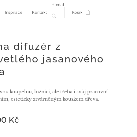
Hledat
Inspirace
Kontakt
Košík
a difuzér z
vetlého jasanového
a
vou koupelnu, ložnici, ale třeba i svůj pracovní
tním, esteticky ztvárněným kouskem dřeva.
00
Kč