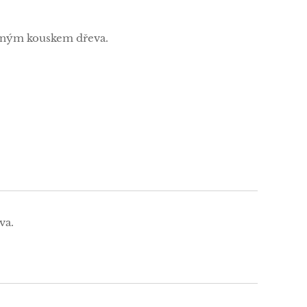
rněným kouskem dřeva.
va.