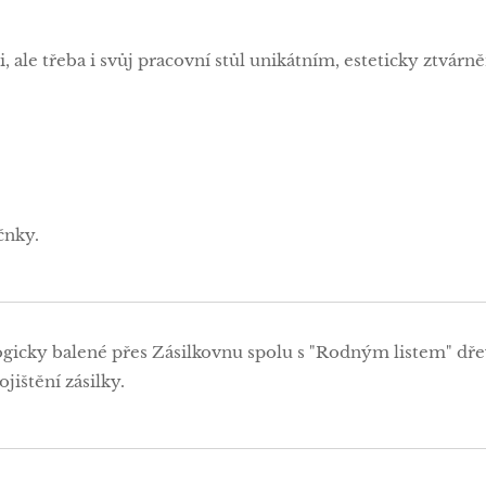
i, ale třeba i svůj pracovní stůl unikátním, esteticky ztvá
čnky.
ogicky balené přes Zásilkovnu spolu s "Rodným listem" dře
jištění zásilky.