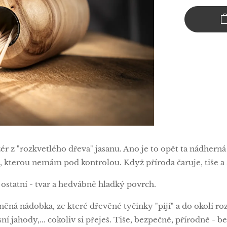
r z "rozkvetlého dřeva" jasanu. Ano je to opět ta nádhern
 kterou nemám pod kontrolou. Když příroda čaruje, tiše a s
ostatní - tvar a hedvábně hladký povrch.
ěná nádobka, ze které dřevěné tyčinky "pijí" a do okolí ro
esní jahody,... cokoliv si přeješ. Tiše, bezpečně, přírodně - 