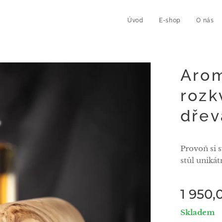
Úvod
E-shop
O nás
Arom
rozk
dřev
Provoň si s
stůl uniká
1 950,
Skladem