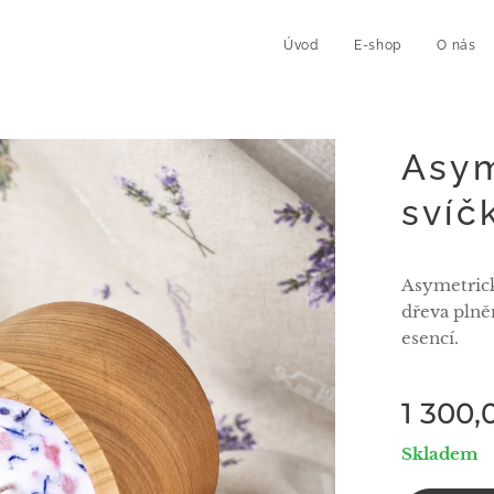
Úvod
E-shop
O nás
Asym
svíč
Asymetrick
dřeva pln
esencí.
1 300,
Skladem