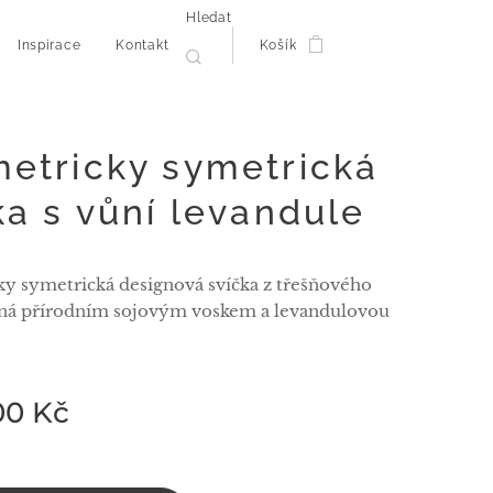
Hledat
Inspirace
Kontakt
Košík
etricky symetrická
ka s vůní levandule
y symetrická designová svíčka z třešňového
ěná přírodním sojovým voskem a levandulovou
00
Kč