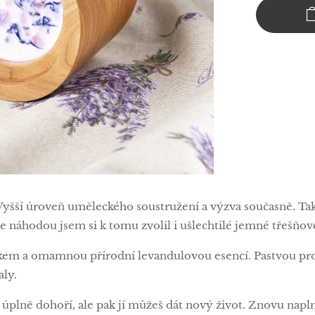
 Vyšší úroveň uměleckého soustružení a výzva současně. Tak
ne náhodou jsem si k tomu zvolil i ušlechtilé jemné třešňov
em a omamnou přírodní levandulovou esencí. Pastvou pro 
aly.
úplně dohoří, ale pak jí můžeš dát nový život. Znovu napln