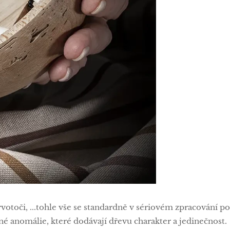
rvotoči, ...tohle vše se standardně v sériovém zpracování p
né anomálie, které dodávají dřevu charakter a jedinečnost.