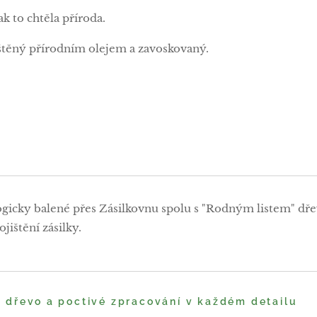
jak to chtěla příroda.
těný přírodním olejem a zavoskovaný.
ogicky balené přes Zásilkovnu spolu s "Rodným listem" dře
jištění zásilky.
é dřevo a poctivé zpracování v každém detailu