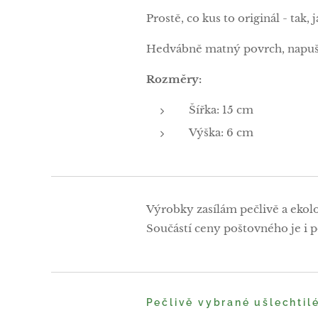
Prostě, co kus to originál - tak, 
Hedvábně matný povrch, napuš
Rozměry:
Šířka: 15 cm
Výška: 6 cm
Výrobky zasílám pečlivě a ekol
Součástí ceny poštovného je i po
Pečlivě vybrané ušlechtil