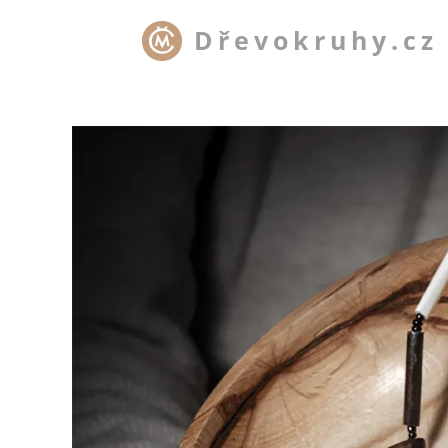
Dřevokruhy.cz