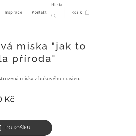
Hledat
Inspirace
Kontakt
Košík
vá miska "jak to
la příroda"
tružená miska z bukového masivu.
0
Kč
DO KOŠÍKU