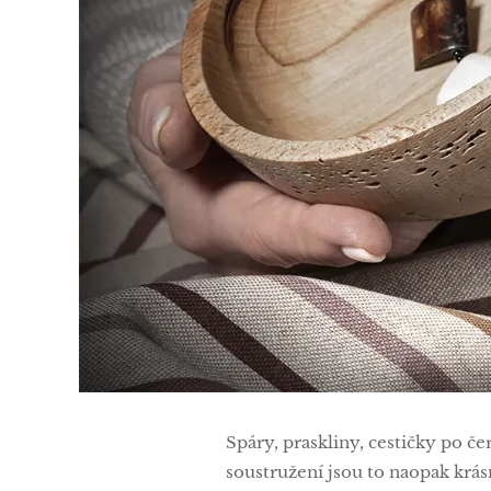
Spáry, praskliny, cestičky po če
soustružení jsou to naopak krás