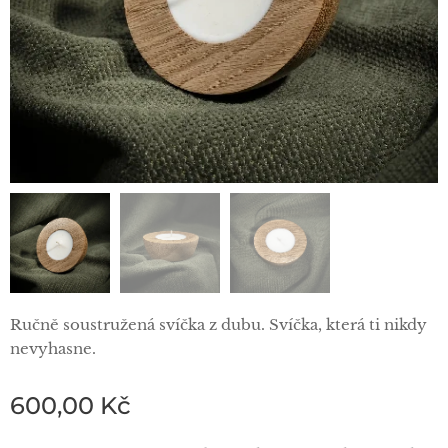
Ručně soustružená svíčka z dubu. Svíčka, která ti nikdy
nevyhasne.
600,00
Kč