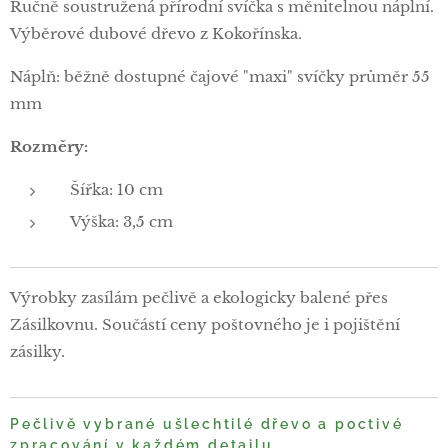
Ručně soustružená přírodní svíčka s měnitelnou náplní.
Výběrové dubové dřevo z Kokořínska.
Náplň: běžně dostupné čajové "maxi" svíčky průměr 55
mm
Rozměry:
Šířka: 10 cm
Výška: 3,5 cm
Výrobky zasílám pečlivě a ekologicky balené přes
Zásilkovnu. Součástí ceny poštovného je i pojištění
zásilky.
Pečlivě vybrané ušlechtilé dřevo a poctivé
zpracování v každém detailu