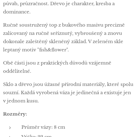
půvab, průzračnost. Dřevo je charakter, kresba a
dominance.
Ručně soustružený top z bukového masivu precizně
zalícovaný na ručně seříznutý, vybroušený a znovu
dokonale zaleštěný skleněný základ. V zeleném skle
leptaný motiv "fish&flower".
Obě části jsou z praktických důvodů vzájemně
oddělitelné.
Sklo a dřevo jsou úžasné přírodní materiály, které spolu
souzní. Každá vyrobená váza je jedinečná a existuje jen
v jednom kusu.
Rozměry:
Průměr vázy: 8 cm
Výška: 22 cm