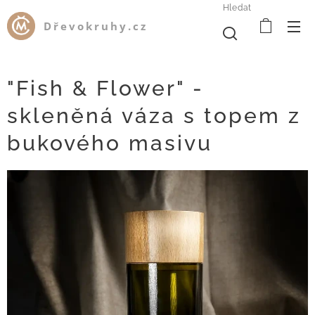
Hledat
Dřevokruhy.cz
"Fish & Flower" -
skleněná váza s topem z
bukového masivu