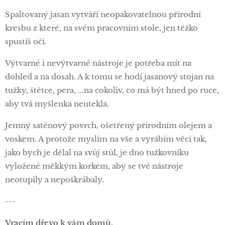
Spaltovaný jasan vytváří neopakovatelnou přírodní
kresbu z které, na svém pracovním stole, jen těžko
spustíš oči.
Výtvarné i nevýtvarné nástroje je potřeba mít na
dohled a na dosah. A k tomu se hodí jasanový stojan na
tužky, štětce, pera, ...na cokoliv, co má být hned po ruce,
aby tvá myšlenka neutekla.
Jemný saténový povrch, ošetřený přírodním olejem a
voskem. A protože myslím na vše a vyrábím věci tak,
jako bych je dělal na svůj stůl, je dno tužkovníku
vyložené měkkým korkem, aby se tvé nástroje
neotupily a nepoškrábaly.
---
Vracím dřevo k vám domů.