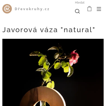
Hledat
Dřevokruhy.cz
Javorová váza "natural"