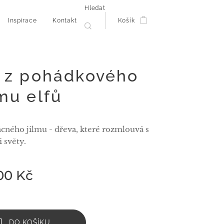
Hledat
Inspirace
Kontakt
Košík
 z pohádkového
mu elfů
ácného jilmu - dřeva, které rozmlouvá s
 světy.
00
Kč
DO KOŠÍKU