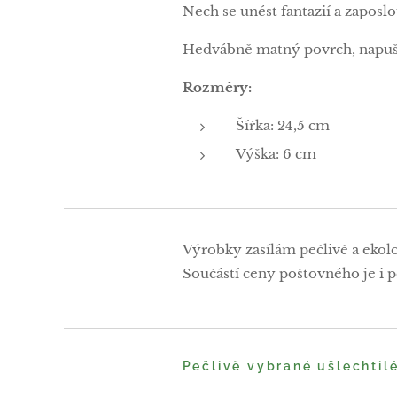
Nech se unést fantazií a zaposlou
Hedvábně matný povrch, napuš
Rozměry:
Šířka: 24,5 cm
Výška: 6 cm
Výrobky zasílám pečlivě a ekol
Součástí ceny poštovného je i po
Pečlivě vybrané ušlechtil