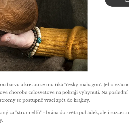
ou barvu a kresbu se mu říká "český mahagon". Jeho vzácnos
ové chorobě celosvětově na pokraji vyhynutí. Na poslední 
stromy se postupně vrací zpět do krajiny.
aný za "strom elfů" - brána do světa pohádek, ale i rozce
y.