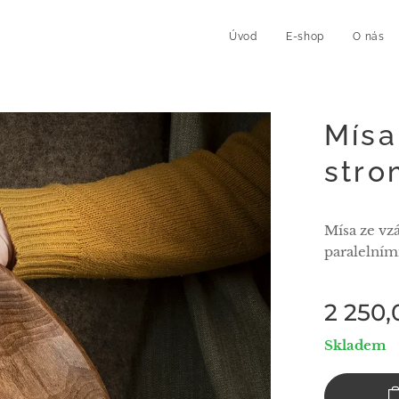
Úvod
E-shop
O nás
Mísa
stro
Mísa ze vz
paralelními
2 250,
Skladem