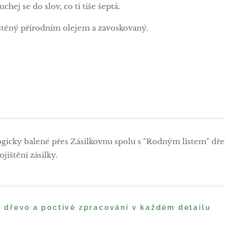
chej se do slov, co ti tiše šeptá.
těný přírodním olejem a zavoskovaný.
ogicky balené přes Zásilkovnu spolu s "Rodným listem" dře
jištění zásilky.
é dřevo a poctivé zpracování v každém detailu