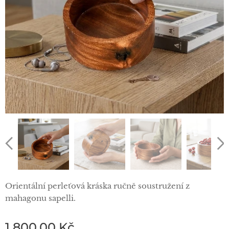
Orientální perleťová kráska ručně soustružení z
mahagonu sapelli.
1 800,00
Kč