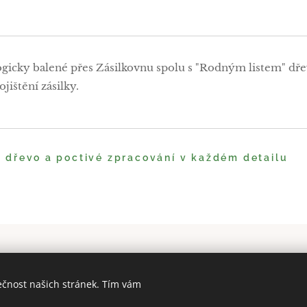
ogicky balené přes Zásilkovnu spolu s "Rodným listem" dře
jištění zásilky.
é dřevo a poctivé zpracování v každém detailu
ečnost našich stránek. Tím vám
soukromí