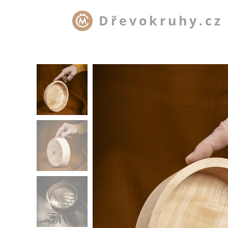
Dřevokruhy.cz