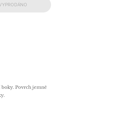
VYPRODÁNO
í boky. Povrch jemně
y.