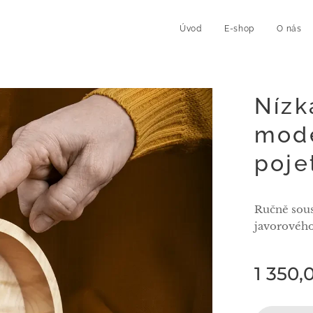
Úvod
E-shop
O nás
Nízk
mod
poje
Ručně sous
javorového
1 350,