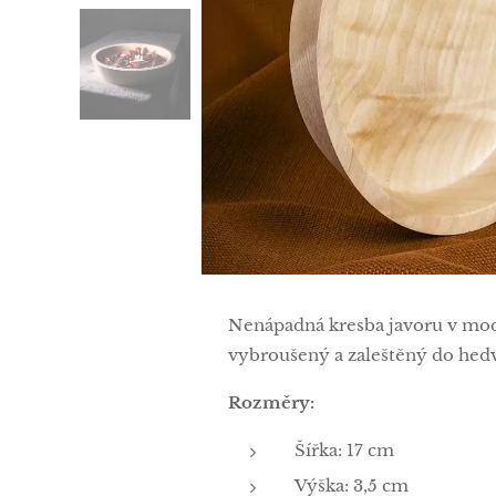
Nenápadná kresba javoru v mod
vybroušený a zaleštěný do hed
Rozměry:
Šířka: 17 cm
Výška: 3,5 cm