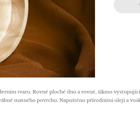
erním tvaru. Rovné ploché dno a rovné, šikmo vystupujíc
vábně matného povrchu. Napuštěno přírodními oleji a vosk