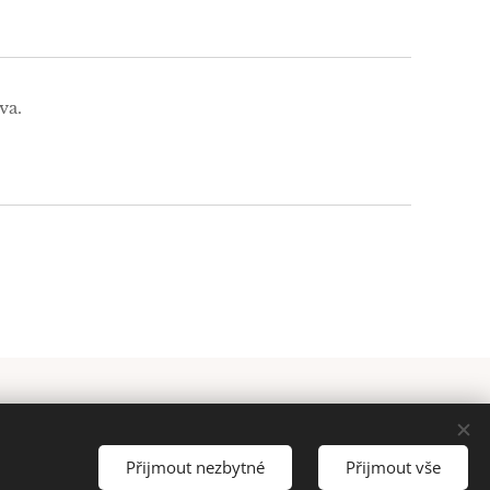
va.
tel: 605 226 747
Cookies
Přijmout nezbytné
Přijmout vše