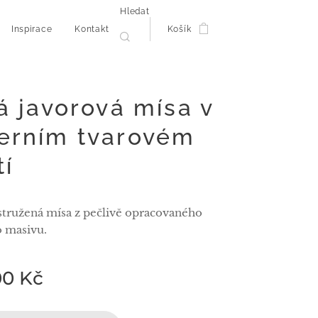
Hledat
Inspirace
Kontakt
Košík
á javorová mísa v
erním tvarovém
tí
tružená mísa z pečlivě opracovaného
 masivu.
00
Kč