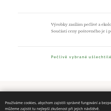
Výrobky zasílám pečlivě a ekol
Součástí ceny poštovného je i po
Pečlivě vybrané ušlechtil
© 2025 Všechna práva vyhrazena
Používáme cookies, abychom zajistili správné fungování a bezp
Obchodní podmínky
|
Pravidla ochrany 
můžeme zajistit tu nejlepší zkušenost při jejich návštěvě.