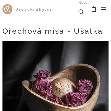
Hledat
Dřevokruhy.cz
Ořechová mísa - Ušatka