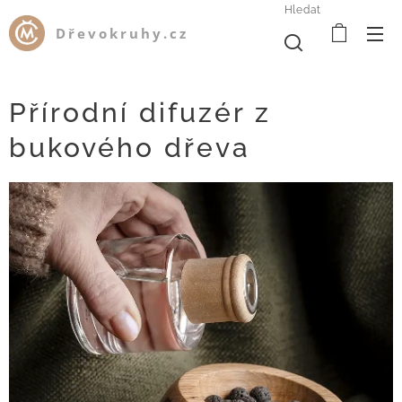
Hledat
Dřevokruhy.cz
Přírodní difuzér z
bukového dřeva