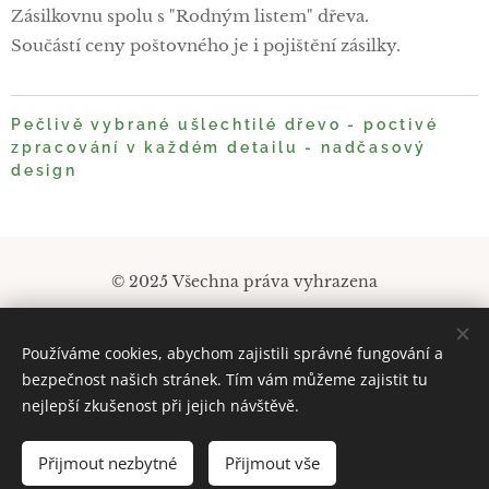
Zásilkovnu spolu s "Rodným listem" dřeva.
Součástí ceny poštovného je i pojištění zásilky.
Pečlivě vybrané ušlechtilé dřevo - poctivé
zpracování v každém detailu - nadčasový
design
© 2025 Všechna práva vyhrazena
Obchodní podmínky
|
Pravidla ochrany soukromí
Používáme cookies, abychom zajistili správné fungování a
tel: 605 226 747
Cookies
bezpečnost našich stránek. Tím vám můžeme zajistit tu
nejlepší zkušenost při jejich návštěvě.
Přijmout nezbytné
Přijmout vše
VYPRODÁNO