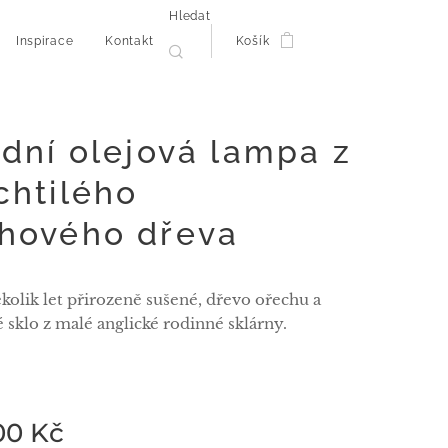
Hledat
Inspirace
Kontakt
Košík
odní olejová lampa z
chtilého
hového dřeva
ěkolik let přirozeně sušené, dřevo ořechu a
 sklo z malé anglické rodinné sklárny.
00
Kč