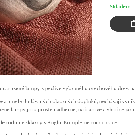
Skladem
oustružené lampy z pečlivě vybraného ořechového dřeva 
bez uměle dodávaných okrasných doplňků, nechávají vynikn
ěné lampy jsou prostě nádherné, nadčasové a vhodné jak do 
lé rodinné sklárny v Anglii. Kompletně ruční práce.