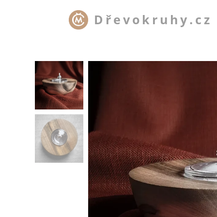
Dřevokruhy.cz