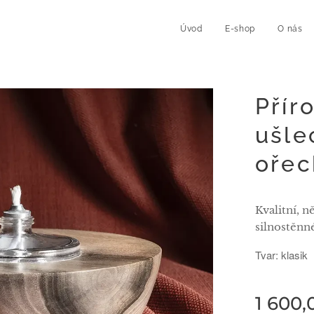
Úvod
E-shop
O nás
Přír
ušle
ořec
Kvalitní, n
silnostěnné
Tvar: klasik
1 600,