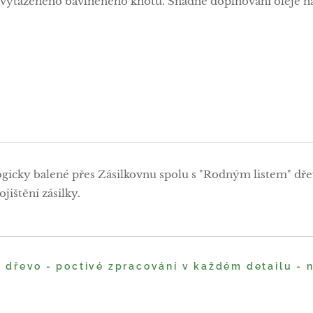
vytaženého bavlněného knotu. Snadné doplňování oleje n
ogicky balené přes Zásilkovnu spolu s "Rodným listem" dře
jištění zásilky.
é dřevo - poctivé zpracování v každém detailu -