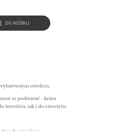
DO KOŠÍKU
s vybarveným středem.
out to podstatné - krásu
interiéru, tak i do exteriéru.