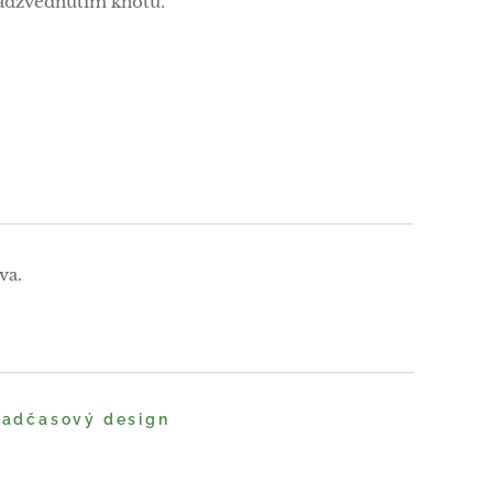
adzvednutím knotu.
va.
 nadčasový design