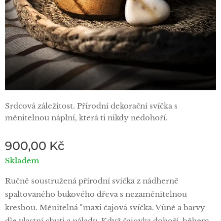
Srdcová záležitost. Přírodní dekorační svíčka s
měnitelnou náplní, která ti nikdy nedohoří.
900,00
Kč
Skladem
Ručně soustružená přírodní svíčka z nádherně
spaltovaného bukového dřeva s nezaměnitelnou
kresbou. Měnitelná "maxi čajová svíčka. Vůně a barvy
dle vlastní chuti a nálady. Když čajovka dohoří, během