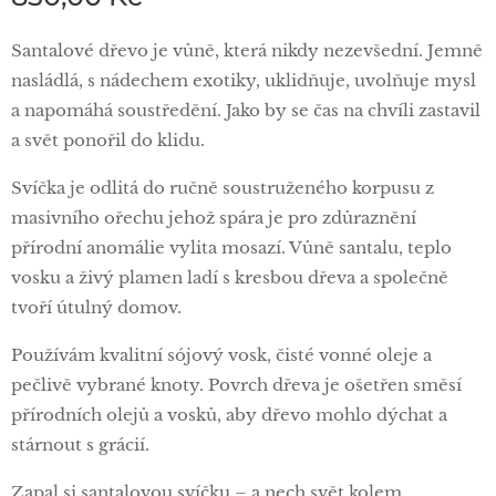
Santalové dřevo je vůně, která nikdy nezevšední. Jemně
nasládlá, s nádechem exotiky, uklidňuje, uvolňuje mysl
a napomáhá soustředění. Jako by se čas na chvíli zastavil
a svět ponořil do klidu.
Svíčka je odlitá do ručně soustruženého korpusu z
masivního ořechu jehož spára je pro zdůraznění
přírodní anomálie vylita mosazí. Vůně santalu, teplo
vosku a živý plamen ladí s kresbou dřeva a společně
tvoří útulný domov.
Používám kvalitní sójový vosk, čisté vonné oleje a
pečlivě vybrané knoty. Povrch dřeva je ošetřen směsí
přírodních olejů a vosků, aby dřevo mohlo dýchat a
stárnout s grácií.
Zapal si santalovou svíčku – a nech svět kolem