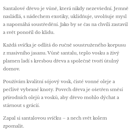
Santalové dřevo je vůně, která nikdy nezevšední. Jemně
nasládlá, s nádechem exotiky, uklidňuje, uvolňuje mysl
a napomáhá soustředění. Jako by se čas na chvíli zastavil
a svět ponořil do klidu.
Každá svíčka je odlitá do ručně soustruženého korpusu
z masivního jasanu. Vůně santalu, teplo vosku a živý
plamen ladí s kresbou dřeva a společně tvoří útulný
domov.
Používám kvalitní sójový vosk, čisté vonné oleje a
pečlivě vybrané knoty. Povrch dřeva je ošetřen směsí
přírodních olejů a vosků, aby dřevo mohlo dýchat a
stárnout s grácií.
Zapal si santalovou svíčku – a nech svět kolem
zpomalit.