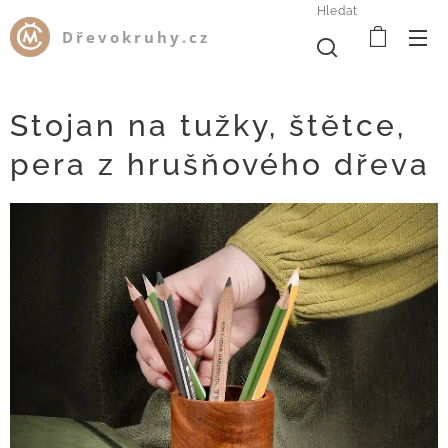
Hledat
Dřevokruhy.cz
Stojan na tužky, štětce,
pera z hrušňového dřeva