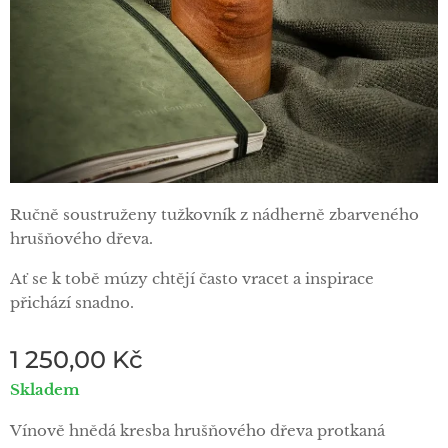
Ručně soustruženy tužkovník z nádherně zbarveného
hrušňového dřeva.
Ať se k tobě múzy chtějí často vracet a inspirace
přichází snadno.
1 250,00
Kč
Skladem
Vínově hnědá kresba hrušňového dřeva protkaná