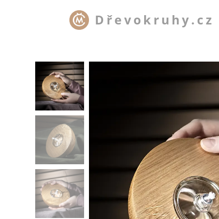
Dřevokruhy.cz