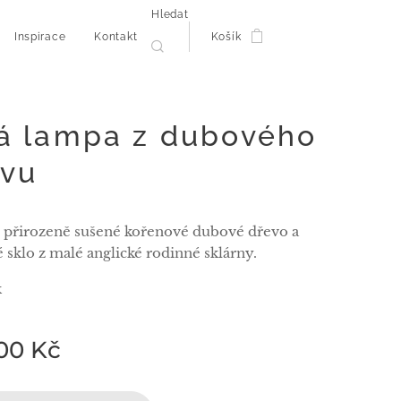
Hledat
Inspirace
Kontakt
Košík
á lampa z dubového
ivu
t přirozeně sušené kořenové dubové dřevo a
 sklo z malé anglické rodinné sklárny.
k
00
Kč