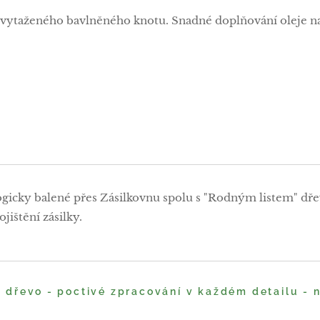
vytaženého bavlněného knotu. Snadné doplňování oleje n
ogicky balené přes Zásilkovnu spolu s "Rodným listem" dře
jištění zásilky.
é dřevo - poctivé zpracování v každém detailu -