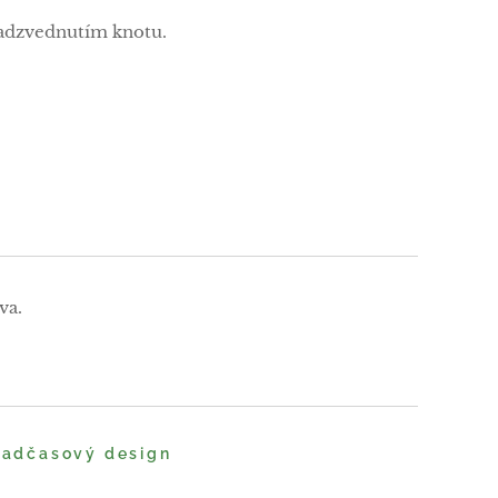
adzvednutím knotu.
va.
 nadčasový design