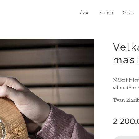
Úvod
E-shop
O nás
Velk
mas
Několik le
silnostěnné
Tvar: klasi
2 200,