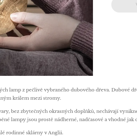
ných lamp z pečlivě vybraného dubového dřeva. Dubové dře
aným králem mezi stromy.
tvary, bez zbytečných okrasných doplňků, nechávají vynikno
ěné lampy jsou prostě nádherné, nadčasové a vhodné jak do 
é rodinné sklárny v Anglii.