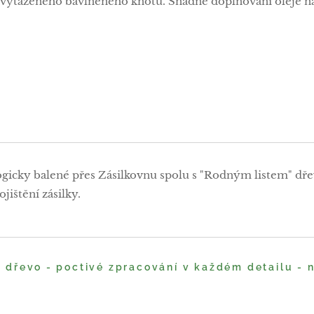
vytaženého bavlněného knotu. Snadné doplňování oleje n
ogicky balené přes Zásilkovnu spolu s "Rodným listem" dře
jištění zásilky.
é dřevo - poctivé zpracování v každém detailu -