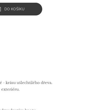
DO KOŠÍKU
 - krásu ušlechtilého dřeva.
 exteriéru.