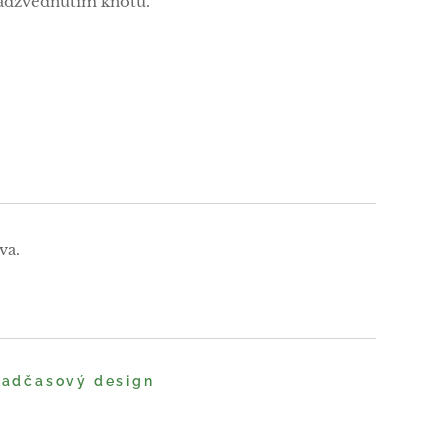
adzvednutím knotu.
va.
 nadčasový design