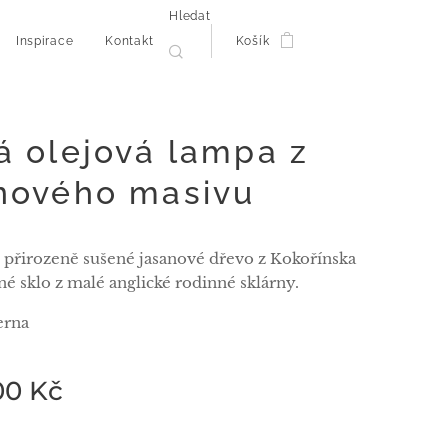
Hledat
Inspirace
Kontakt
Košík
á olejová lampa z
nového masivu
t přirozeně sušené jasanové dřevo z Kokořínska
né sklo z malé anglické rodinné sklárny.
erna
00
Kč