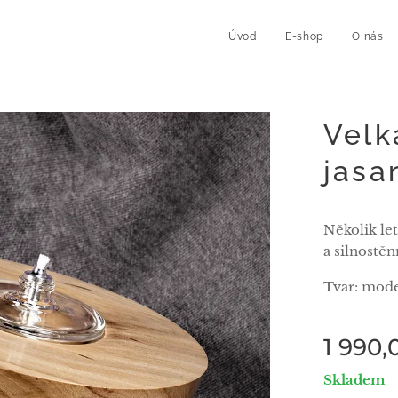
Úvod
E-shop
O nás
Velk
jasa
Několik le
a silnostěn
Tvar: mod
1 990,
Skladem