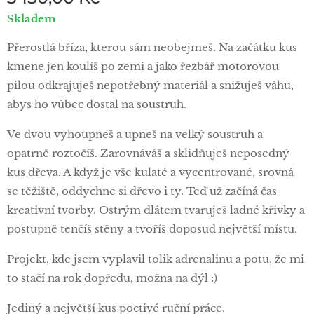
Skladem
Přerostlá bříza, kterou sám neobejmeš. Na začátku kus
kmene jen koulíš po zemi a jako řezbář motorovou
pilou odkrajuješ nepotřebný materiál a snižuješ váhu,
abys ho vůbec dostal na soustruh.
Ve dvou vyhoupneš a upneš na velký soustruh a
opatrně roztočíš. Zarovnáváš a sklidňuješ neposedný
kus dřeva. A když je vše kulaté a vycentrované, srovná
se těžiště, oddychne si dřevo i ty. Teď už začíná čas
kreativní tvorby. Ostrým dlátem tvaruješ ladné křivky a
postupně tenčíš stěny a tvoříš doposud největší místu.
Projekt, kde jsem vyplavil tolik adrenalinu a potu, že mi
to stačí na rok dopředu, možna na dýl :)
Jediný a největší kus poctivé ruční práce.