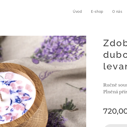
Úvod
E-shop
O nás
Zdob
dubo
leva
Ručně sous
Plněná pří
720,0