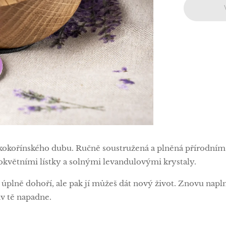
 kokořínského dubu. Ručně soustružená a plněná přírodní
květními lístky a solnými levandulovými krystaly.
úplně dohoří, ale pak jí můžeš dát nový život. Znovu napl
iv tě napadne.