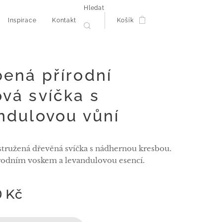
Hledat
Inspirace
Kontakt
Košík
ená přírodní
vá svíčka s
ndulovou vůní
tružená dřevěná svíčka s nádhernou kresbou.
rodním voskem a levandulovou esencí.
0
Kč