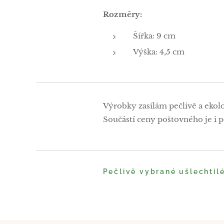
Rozměry:
Šířka: 9 cm
Výška: 4,5 cm
Výrobky zasílám pečlivě a ekol
Součástí ceny poštovného je i po
Pečlivě vybrané ušlechtil