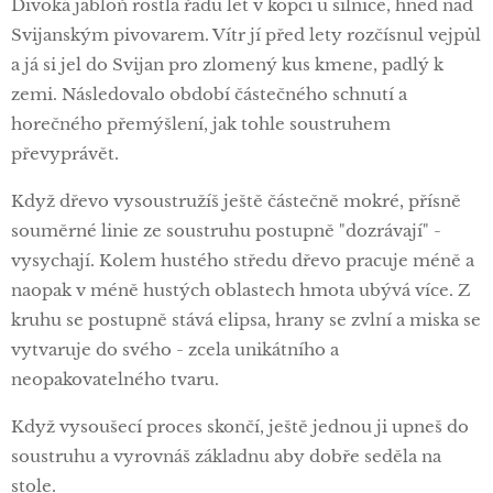
Divoká jabloň rostla řadu let v kopci u silnice, hned nad
Svijanským pivovarem. Vítr jí před lety rozčísnul vejpůl
a já si jel do Svijan pro zlomený kus kmene, padlý k
zemi. Následovalo období částečného schnutí a
horečného přemýšlení, jak tohle soustruhem
převyprávět.
Když dřevo vysoustružíš ještě částečně mokré, přísně
souměrné linie ze soustruhu postupně "dozrávají" -
vysychají. Kolem hustého středu dřevo pracuje méně a
naopak v méně hustých oblastech hmota ubývá více. Z
kruhu se postupně stává elipsa, hrany se zvlní a miska se
vytvaruje do svého - zcela unikátního a
neopakovatelného tvaru.
Když vysoušecí proces skončí, ještě jednou ji upneš do
soustruhu a vyrovnáš základnu aby dobře seděla na
stole.